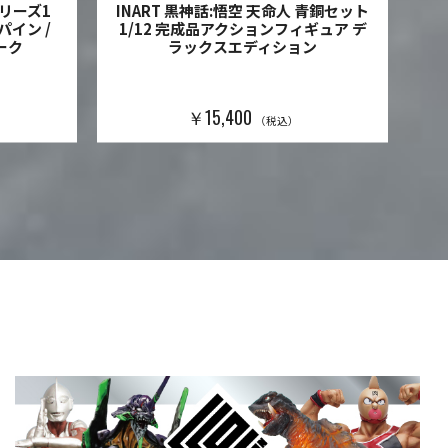
リーズ1
INART 黒神話:悟空 天命人 青銅セット
マ
パイン /
1/12 完成品アクションフィギュア デ
イ
ーク
ラックスエディション
￥15,400
（税込）