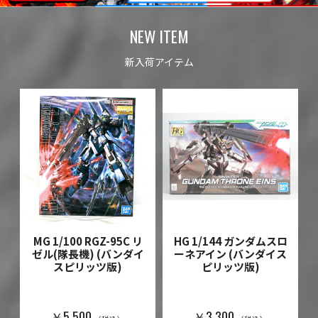
NEW ITEM
新入荷アイテム
MG 1/100 RGZ-95C リ
HG 1/144 ガンダムスロ
ゼル(隊長機) (バンダイ
ーネアイン (バンダイス
スピリッツ版)
ピリッツ版)
)
￥5,500
￥3,300