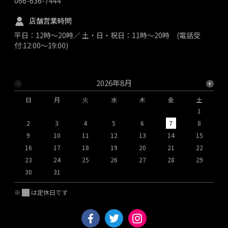
066-636-7444
店舗営業時間
平日：12時～20時／ 土・日・祝日：11時～20時 (電話受
付:12:00～19:00)
2026年8月
日
月
火
水
木
金
土
1
2
3
4
5
6
7
8
9
10
11
12
13
14
15
1
16
17
18
19
20
21
22
2
23
24
25
26
27
28
29
2
30
31
※
は定休日です