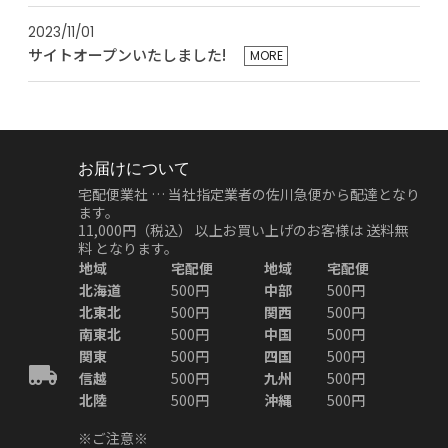
2023/11/01
サイトオープンいたしました!
MORE
お届けについて
宅配便業社 … 当社指定業者の佐川急便から配達となり
ます。
11,000円（税込）
以上お買い上げのお客様は
送料無
料
となります。
地域
宅配便
地域
宅配便
北海道
500円
中部
500円
北東北
500円
関西
500円
南東北
500円
中国
500円
関東
500円
四国
500円
信越
500円
九州
500円
北陸
500円
沖縄
500円
※ご注意※