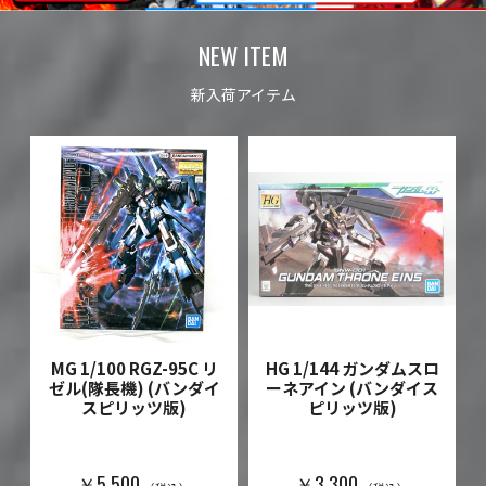
NEW ITEM
新入荷アイテム
MG 1/100 RGZ-95C リ
HG 1/144 ガンダムスロ
ゼル(隊長機) (バンダイ
ーネアイン (バンダイス
スピリッツ版)
ピリッツ版)
)
￥5,500
￥3,300