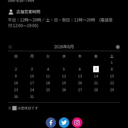
066-636-7444
店舗営業時間
平日：12時～20時／ 土・日・祝日：11時～20時 (電話受
付:12:00～19:00)
2026年8月
日
月
火
水
木
金
土
1
2
3
4
5
6
7
8
9
10
11
12
13
14
15
1
16
17
18
19
20
21
22
2
23
24
25
26
27
28
29
2
30
31
※
は定休日です