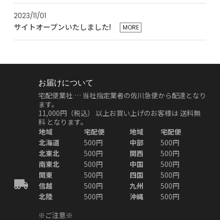
2023/11/01
サイトオープンいたしました!
MORE
お届けについて
宅配便業社 … 当社指定業者の佐川急便から配達となり
ます。
11,000円（税込）
以上お買い上げのお客様は
送料無
料
となります。
地域
宅配便
地域
宅配便
北海道
500円
中部
500円
北東北
500円
関西
500円
南東北
500円
中国
500円
関東
500円
四国
500円
信越
500円
九州
500円
北陸
500円
沖縄
500円
※ご注意※