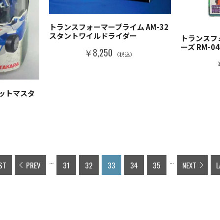
トランスフォーマープライム AM-32
スタントワイルドライダー
トランスフ
ーズ RM-
￥8,250
（税込）
ットマスタ
）
...
...
ST
PREV
31
32
33
34
35
NEXT
L