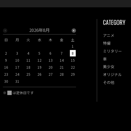
CATEGORY
2026年8月
2026年9月
アニメ
日
月
火
水
木
金
土
日
月
火
水
木
特撮
1
1
2
3
ミリタリー
2
3
4
5
6
7
8
6
7
8
9
10
車
9
10
11
12
13
14
15
13
14
15
16
17
美少女
16
17
18
19
20
21
22
20
21
22
23
24
23
24
25
26
27
28
29
27
28
29
30
オリジナル
30
31
その他
※
は定休日です