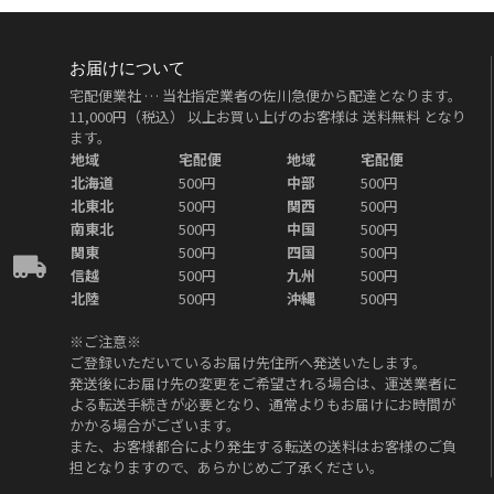
お届けについて
宅配便業社 … 当社指定業者の佐川急便から配達となります。
11,000円（税込）
以上お買い上げのお客様は
送料無料
となり
ます。
地域
宅配便
地域
宅配便
北海道
500円
中部
500円
北東北
500円
関西
500円
南東北
500円
中国
500円
関東
500円
四国
500円
信越
500円
九州
500円
北陸
500円
沖縄
500円
※ご注意※
ご登録いただいているお届け先住所へ発送いたします。
発送後にお届け先の変更をご希望される場合は、運送業者に
よる転送手続きが必要となり、通常よりもお届けにお時間が
かかる場合がございます。
また、お客様都合により発生する転送の送料はお客様のご負
担となりますので、あらかじめご了承ください。