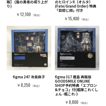
販】 (盾の勇者の成り上が
のヒロインX〔オルタ〕
り)
(Fate/Grand Order) 特典
「目閉じ顔」付き
￥12,100
（税込）
￥15,400
（税込）
figma 247 冷泉麻子
figma 317 鹿島 再販版
GOODSMILE ONLINE
￥8,250
SHOP予約特典「エプロン
（税込）
&チョコ」付(艦隊これくし
ょん -艦これ-)
￥8,800
（税込）