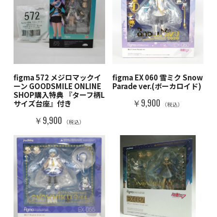
figma 572 メジロマックイ
figma EX 060 雪ミク Snow
ーン GOODSMILE ONLINE
Parade ver.(ボーカロイド)
SHOP購入特典 『ターフ柄L
￥9,900
サイズ台座』付き
（税込）
￥9,900
（税込）