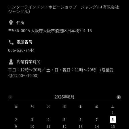
エンターテインメントホビーショップ ジャングル(有限会社
ジャングル)
住所
〒556-0005 大阪府大阪市浪速区日本橋3-4-16
電話番号
066-636-7444
店舗営業時間
平日：12時～20時／ 土・日・祝日：11時～20時 (電話受
付:12:00～19:00)
2026年8月
日
月
火
水
木
金
土
1
2
3
4
5
6
7
8
9
10
11
12
13
14
15
1