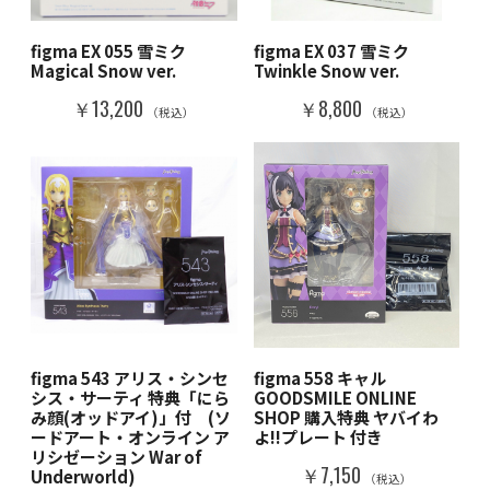
figma EX 055 雪ミク
figma EX 037 雪ミク
Magical Snow ver.
Twinkle Snow ver.
￥13,200
￥8,800
（税込）
（税込）
figma 543 アリス・シンセ
figma 558 キャル
シス・サーティ 特典「にら
GOODSMILE ONLINE
み顔(オッドアイ)」付 (ソ
SHOP 購入特典 ヤバイわ
ードアート・オンライン ア
よ!!プレート 付き
リシゼーション War of
￥7,150
Underworld)
（税込）