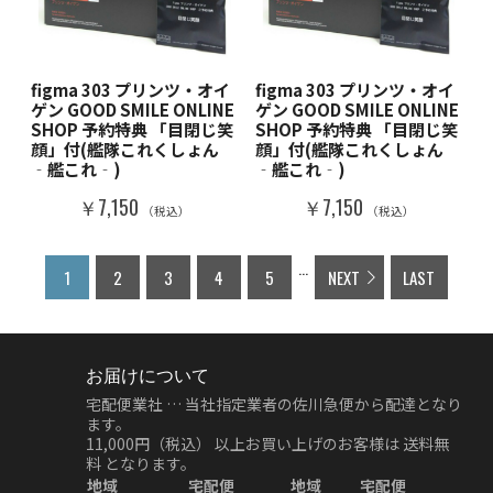
figma 303 プリンツ・オイ
figma 303 プリンツ・オイ
ゲン GOOD SMILE ONLINE
ゲン GOOD SMILE ONLINE
SHOP 予約特典 「目閉じ笑
SHOP 予約特典 「目閉じ笑
顔」付(艦隊これくしょん
顔」付(艦隊これくしょん
‐艦これ‐)
‐艦これ‐)
￥7,150
￥7,150
（税込）
（税込）
...
1
2
3
4
5
NEXT
LAST
お届けについて
宅配便業社 … 当社指定業者の佐川急便から配達となり
ます。
11,000円（税込）
以上お買い上げのお客様は
送料無
料
となります。
地域
宅配便
地域
宅配便