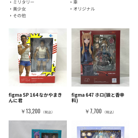
ミリタリー
車
美少女
オリジナル
その他
figma SP 164 なかやまき
figma 647 ホロ(狼と香辛
んに君
料)
￥13,200
￥7,700
（税込）
（税込）