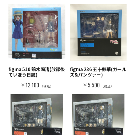
figma 510 鶴木陽渚(放課後
figma 236 五十鈴華(ガール
ていぼう日誌)
ズ&パンツァー)
￥12,100
￥5,500
（税込）
（税込）