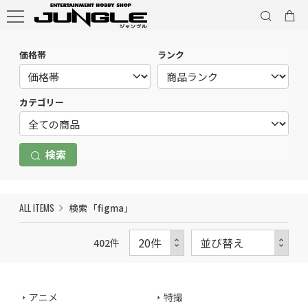
価格帯
ランク
カテゴリー
検索
ALL ITEMS
検索「figma」
402
件
アニメ
特撮