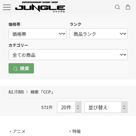
価格帯
ランク
カテゴリー
検索
ALL ITEMS
検索「CCP」
571
件
アニメ
特撮