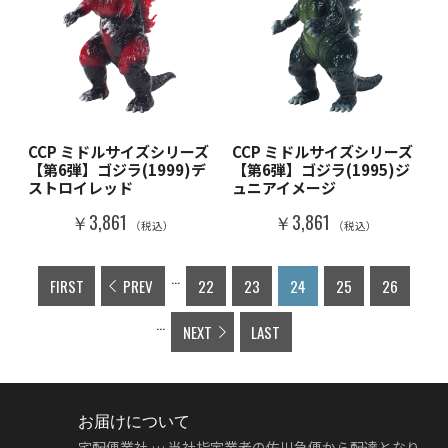
CCP ミドルサイズシリーズ
CCP ミドルサイズシリーズ
【第6弾】ゴジラ(1999)デ
【第6弾】ゴジラ(1995)ジ
ストロイレッド
ュニアイメージ
￥3,861
￥3,861
（税込）
（税込）
...
FIRST
PREV
22
23
24
25
26
...
NEXT
LAST
お届けについて
宅配便業社 … 当社指定業者の佐川急便から配達となり