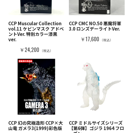
CCP Muscular Collection
CCP CMC NO.50 悪魔将軍
vol.11 ケビンマスク アドベ
3.0 ロンズデーライトVer.
ントVer. 特別カラー漆黒
￥17,600
ver.
（税込）
￥24,200
（税込）
CCP 幻の究極造形 CCP×大
CCP ミドルサイズシリーズ
山竜 ガメラ3(1999)彩色版
【第6弾】ゴジラ 1964 フロ