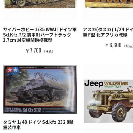
サイバーホビー 1/35 WW.II ドイツ軍
アスカ(タスカ) 1/24 ド
Sd.Kfz.7/2 装甲8tハーフトラック
車 F型 北アフリカ戦線
3.7cm 対空機関砲搭載型
￥6,600
（税込
￥7,700
（税込）
タミヤ 1/48 ドイツ Sd.kfz.232 8輪
重装甲車