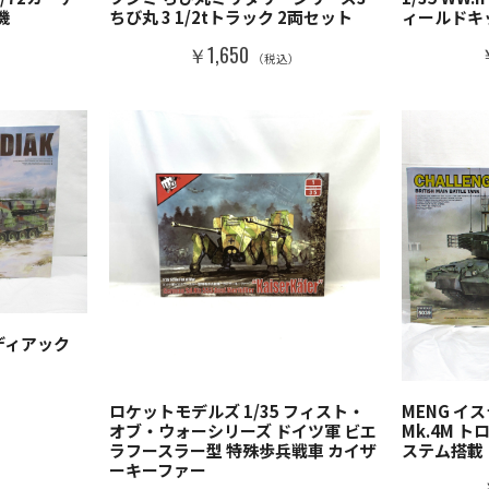
機
ちび丸 3 1/2tトラック 2両セット
ィールドキッ
￥1,650
）
（税込）
コディアック
）
ロケットモデルズ 1/35 フィスト・
MENG 
オブ・ウォーシリーズ ドイツ軍 ビエ
Mk.4M 
ラフースラー型 特殊歩兵戦車 カイザ
ステム搭載
ーキーファー