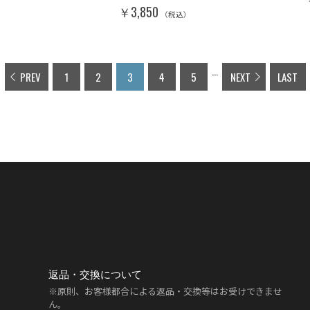
￥3,850
（税込）
...
PREV
1
2
3
4
5
NEXT
LAST
返品・交換について
※原則、お客様都合による返品・交換等はお受けできませ
ん。