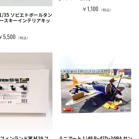
￥1,100
（税込）
1/35 ソビエトボールタン
タースキーインテリアキッ
￥5,500
（税込）
II フィンランド軍 M29 フ
ミニアート 1/48 Pｰ47Dｰ30RA サン