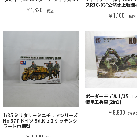
スR3C-0非公然水上戦闘
￥1,320
（税込）
￥1,100
（税込
ボーダーモデル 1/35 
装甲工兵車(2in1)
￥8,800
（税込
1/35 ミリタリーミニチュアシリーズ
No.377 ドイツ Sd.Kfz.2 ケッテンク
ラート中期型
￥2,200