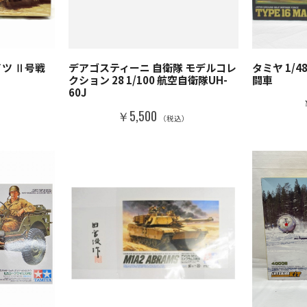
イツ Ⅱ号戦
デアゴスティーニ 自衛隊 モデルコレ
タミヤ 1/
クション 28 1/100 航空自衛隊UH-
闘車
60J
）
￥5,500
（税込）