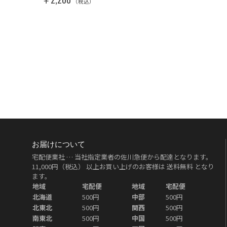
（税込）
お届けについて
宅配便業社 … 当社指定業者の佐川急便から配達となります。
11,000円（税込）
以上お買い上げのお客様は
送料無料
となり
ます。
地域
宅配便
地域
宅配便
北海道
500円
中部
500円
北東北
500円
関西
500円
南東北
500円
中国
500円