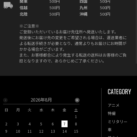
関東
500円
四国
500円
信越
500円
九州
500円
北陸
500円
沖縄
500円
※ご注意※
ご登録いただいているお届け先住所へ発送いたします。
発送後にお届け先の変更をご希望される場合は、運送業者に
よる転送手続きが必要となり、通常よりもお届けにお時間が
かかる場合がございます。
また、お客様都合により発生する転送の送料はお客様のご負
担となりますので、あらかじめご了承ください。
CATEGORY
2026年8月
2026年9月
アニメ
日
月
火
水
木
金
土
日
月
火
水
木
特撮
1
1
2
3
ミリタリー
2
3
4
5
6
7
8
6
7
8
9
10
車
9
10
11
12
13
14
15
13
14
15
16
17