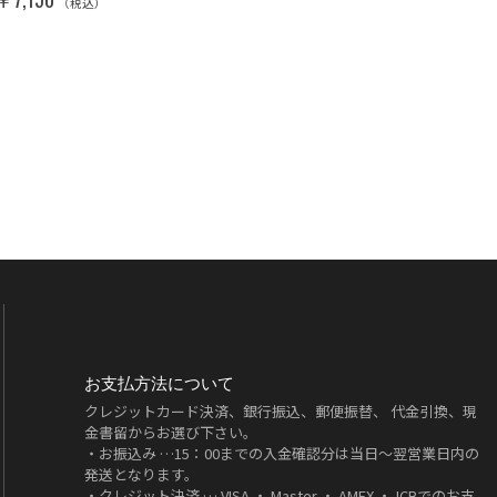
（税込）
お支払方法について
クレジットカード決済、銀行振込、郵便振替、 代金引換、現
金書留からお選び下さい。
・お振込み …15：00までの入金確認分は当日～翌営業日内の
発送となります。
・クレジット決済 … VISA ・ Master ・ AMEX ・JCBでのお支