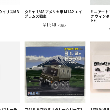
プ ウイリスMB
タミヤ 1/48 アメリカ軍 M1A2 エイ
ミニアート 
ブラムス戦車
ク ウィン
ト付
）
￥1,540
（税込）
1/72カーチ
フジミ ちび丸ミリタリーシリーズ3
1/35 WW.