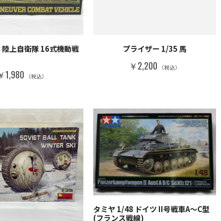
48 陸上自衛隊 16式機動戦
プライザー 1/35 馬
￥2,200
（税込）
￥1,980
（税込）
タミヤ 1/48 ドイツ II号戦車A～C型
(フランス戦線)