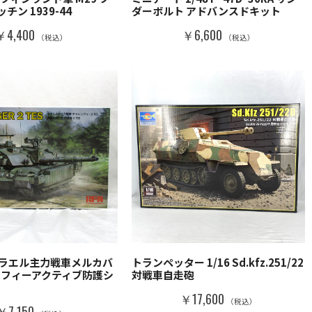
チン 1939-44
ダーボルト アドバンスドキット
￥4,400
￥6,600
（税込）
（税込）
イスラエル主力戦車メルカバ
トランペッター 1/16 Sd.kfz.251/22
トロフィーアクティブ防護シ
対戦車自走砲
￥17,600
（税込）
￥7,150