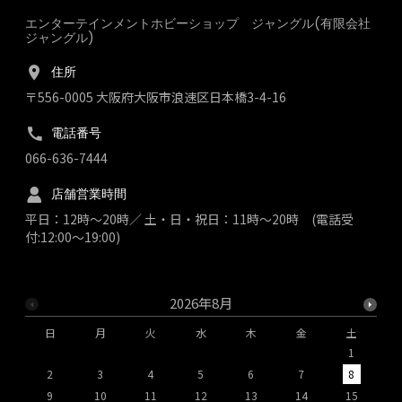
エンターテインメントホビーショップ ジャングル(有限会社
ジャングル)
住所
〒556-0005 大阪府大阪市浪速区日本橋3-4-16
電話番号
066-636-7444
店舗営業時間
平日：12時～20時／ 土・日・祝日：11時～20時 (電話受
付:12:00～19:00)
2026年8月
日
月
火
水
木
金
土
1
2
3
4
5
6
7
8
9
10
11
12
13
14
15
1