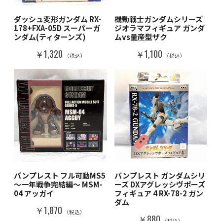
ダッシュ変形ガンダム RX-
機動戦士ガンダムシリーズ
178+FXA-05D スーパーガ
ジオラマフィギュア ガンダ
ンダム(ティターンズ)
ムvs量産型ザク
￥1,320
￥1,100
（税込）
（税込）
バンプレスト フル可動MS5
バンプレスト ガンダムシリ
～一年戦争完結編～ MSM-
ーズ DXアグレッシヴポーズ
04 アッガイ
フィギュア 4 RX-78-2 ガン
ダム
￥1,870
（税込）
￥880
（税込）