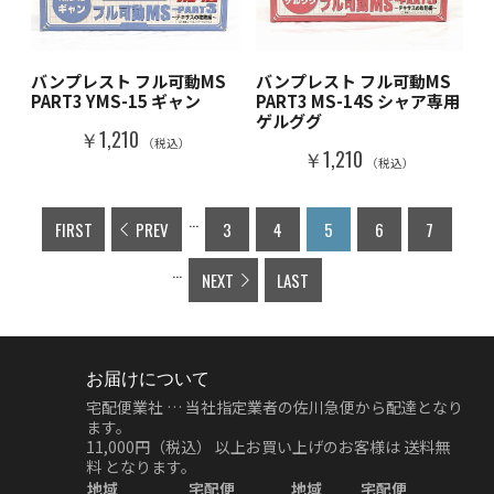
バンプレスト フル可動MS
バンプレスト フル可動MS
PART3 YMS-15 ギャン
PART3 MS-14S シャア専用
ゲルググ
￥1,210
（税込）
￥1,210
（税込）
...
FIRST
PREV
3
4
5
6
7
...
NEXT
LAST
お届けについて
宅配便業社 … 当社指定業者の佐川急便から配達となり
ます。
11,000円（税込）
以上お買い上げのお客様は
送料無
料
となります。
地域
宅配便
地域
宅配便