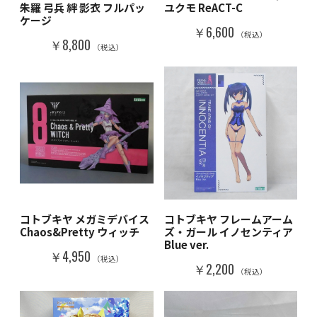
朱羅 弓兵 絆 影衣 フルパッ
ユクモ ReACT-C
ケージ
￥6,600
（税込）
￥8,800
（税込）
コトブキヤ フレームアーム
コトブキヤ メガミデバイス
ズ・ガール イノセンティア
Chaos&Pretty ウィッチ
Blue ver.
￥4,950
（税込）
￥2,200
（税込）