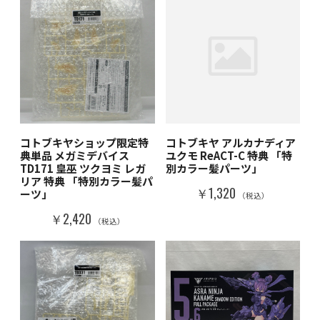
コトブキヤショップ限定特
コトブキヤ アルカナディア
典単品 メガミデバイス
ユクモ ReACT-C 特典 「特
TD171 皇巫 ツクヨミ レガ
別カラー髪パーツ」
リア 特典 「特別カラー髪パ
￥1,320
ーツ」
（税込）
￥2,420
（税込）