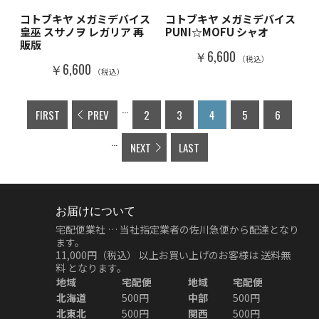
コトブキヤ メガミデバイス
コトブキヤ メガミデバイス
皇巫 スサノヲ レガリア 再
PUNI☆MOFU シャオ
販版
￥6,600
（税込）
￥6,600
（税込）
...
FIRST
PREV
2
3
4
5
6
...
NEXT
LAST
お届けについて
宅配便業社 … 当社指定業者の佐川急便から配達となり
ます。
11,000円（税込）
以上お買い上げのお客様は
送料無
料
となります。
地域
宅配便
地域
宅配便
北海道
500円
中部
500円
北東北
500円
関西
500円