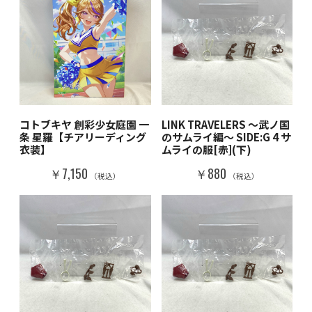
コトブキヤ 創彩少女庭園 一
LINK TRAVELERS ～武ノ国
条 星羅【チアリーディング
のサムライ編～ SIDE:G 4 サ
衣装】
ムライの服[赤](下)
￥7,150
￥880
（税込）
（税込）