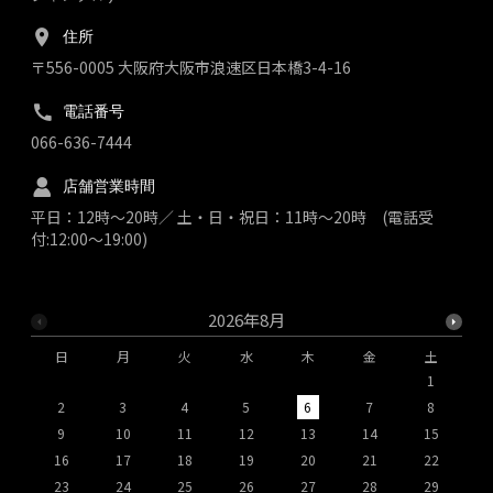
住所
〒556-0005 大阪府大阪市浪速区日本橋3-4-16
電話番号
066-636-7444
店舗営業時間
平日：12時～20時／ 土・日・祝日：11時～20時 (電話受
付:12:00～19:00)
2026年8月
日
月
火
水
木
金
土
1
2
3
4
5
6
7
8
9
10
11
12
13
14
15
1
16
17
18
19
20
21
22
2
23
24
25
26
27
28
29
2