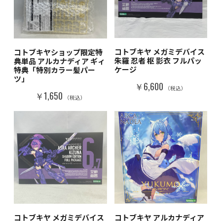
コトブキヤ メガミデバイス
コトブキヤショップ限定特
朱羅 忍者 枢 影衣 フルパッ
典単品 アルカナディア ギィ
ケージ
特典「特別カラー髪パー
ツ」
￥6,600
（税込）
￥1,650
（税込）
コトブキヤ メガミデバイス
コトブキヤ アルカナディア