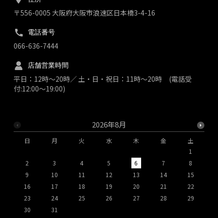
〒556-0005 大阪府大阪市浪速区日本橋3-4-16
電話番号
066-636-7444
店舗営業時間
平日：12時～20時／ 土・日・祝日：11時～20時 (電話受
付:12:00～19:00)
2026年8月
日
月
火
水
木
金
土
1
2
3
4
5
6
7
8
9
10
11
12
13
14
15
1
16
17
18
19
20
21
22
2
23
24
25
26
27
28
29
2
30
31