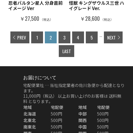
忍者バルタン星人 分身直前
怪獣 キングザウルス三世 ハ
イメージ Ver
イグレード Ver.
￥27,500
￥28,600
（税込）
（税込）
...
PREV
1
2
3
4
5
NEXT
LAST
お届けについて
宅配便業社 … 当社指定業者の佐川急便から配達となり
ます。
11,000円（税込）
以上お買い上げのお客様は
送料無
料
となります。
地域
宅配便
地域
宅配便
北海道
500円
中部
500円
北東北
500円
関西
500円
南東北
500円
中国
500円