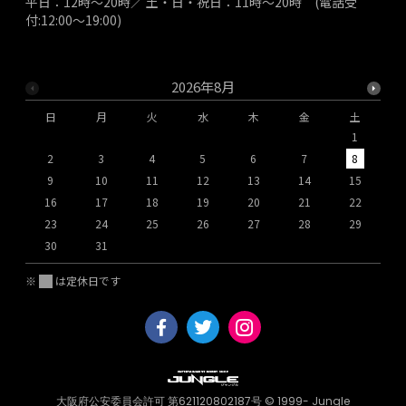
平日：12時～20時／ 土・日・祝日：11時～20時 (電話受
付:12:00～19:00)
2026年8月
日
月
火
水
木
金
土
1
2
3
4
5
6
7
8
9
10
11
12
13
14
15
1
16
17
18
19
20
21
22
2
23
24
25
26
27
28
29
2
30
31
※
は定休日です
大阪府公安委員会許可 第621120802187号 © 1999- Jungle