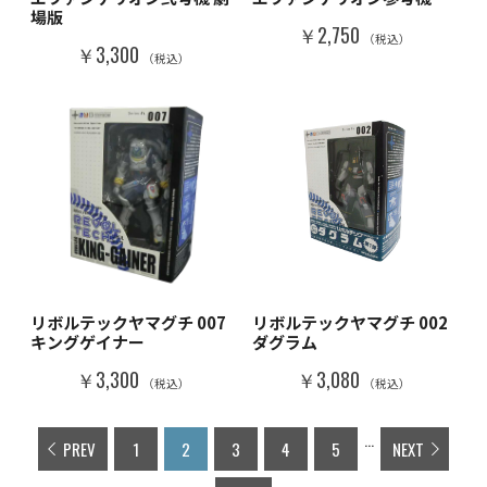
場版
￥2,750
（税込）
￥3,300
（税込）
リボルテックヤマグチ 007
リボルテックヤマグチ 002
キングゲイナー
ダグラム
￥3,300
￥3,080
（税込）
（税込）
...
PREV
1
2
3
4
5
NEXT