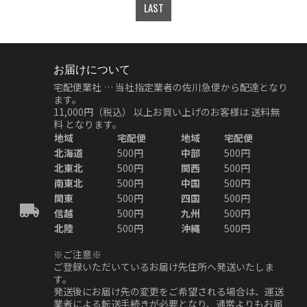
LAST
お届けについて
宅配便業社 … 当社指定業者の佐川急便から配達となり
ます。
11,000円（税込）
以上お買い上げのお客様は
送料無
料
となります。
地域
宅配便
地域
宅配便
北海道
500円
中部
500円
北東北
500円
関西
500円
南東北
500円
中国
500円
関東
500円
四国
500円
信越
500円
九州
500円
北陸
500円
沖縄
500円
※ご注意※
ご登録いただいているお届け先住所へ発送いたしま
す。
発送後にお届け先の変更をご希望される場合は、運送
業者による転送手続きが必要となり、通常よりもお届