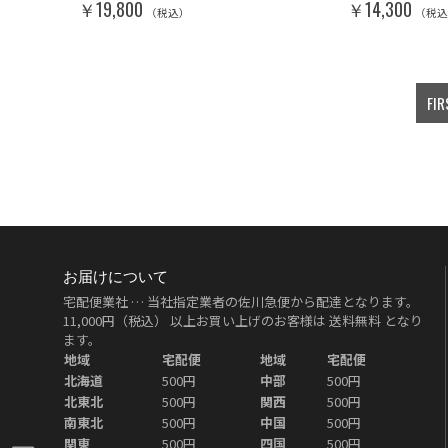
￥19,800
￥14,300
（税込）
（税
FIR
お届けについて
宅配便業社 … 当社指定業者の佐川急便から配達となります。
11,000円（税込）
以上お買い上げのお客様は
送料無料
となり
ます。
地域
宅配便
地域
宅配便
北海道
500円
中部
500円
北東北
500円
関西
500円
南東北
500円
中国
500円
関東
500円
四国
500円