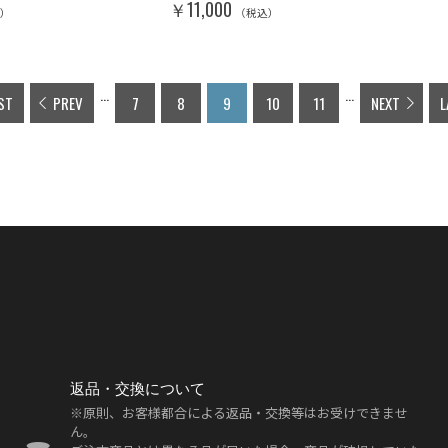
￥11,000
込）
（税込）
...
...
ST
PREV
7
8
9
10
11
NEXT
L
返品・交換について
※原則、お客様都合による返品・交換等はお受けできませ
ん。