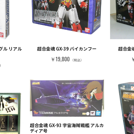
ングル リアル
超合金魂 GX-39 バイカンフー
超合金魂
￥19,800
￥
（税込）
）
超合金魂 GX-93 宇宙海賊戦艦 アルカ
ディア号