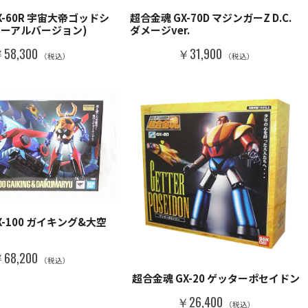
X-60R 宇宙大帝ゴッドシ
超合金魂 GX-70D マジンガーZ D.C.
ューアルバージョン)
ダメージver.
58,300
￥31,900
（税込）
（税込）
X-100 ガイキング&大空
68,200
（税込）
超合金魂 GX-20 ゲッターポセイドン
￥26,400
（税込）