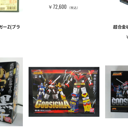
￥72,600
（税込）
ンガーZ(ブラ
超合金魂
￥
）