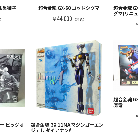
影&黒獅子
超合金魂 GX-60 ゴッドシグマ
超合金魂 G
グマ(リニ
￥44,000
込）
（税込）
￥
超合金魂 G
魔竜
￥
オー ビッグオ
超合金魂 GX-11MA マジンガーエン
ジェル ダイアナンA