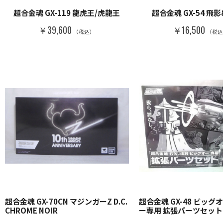
超合金魂 GX-119 龍虎王/虎龍王
超合金魂 GX-54 飛
￥39,600
￥16,500
（税込）
（税
超合金魂 GX-70CN マジンガーZ D.C.
超合金魂 GX-48 ビッグ
CHROME NOIR
ー専用 拡張パーツセット