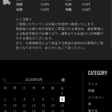
信越
500円
九州
500円
北陸
500円
沖縄
500円
※ご注意※
ご登録いただいているお届け先住所へ発送いたします。
発送後にお届け先の変更をご希望される場合は、運送業者に
よる転送手続きが必要となり、通常よりもお届けにお時間が
かかる場合がございます。
また、お客様都合により発生する転送の送料はお客様のご負
担となりますので、あらかじめご了承ください。
CATEGORY
2026年8月
2026年9月
アニメ
日
月
火
水
木
金
土
日
月
火
水
木
特撮
1
1
2
3
ミリタリー
2
3
4
5
6
7
8
6
7
8
9
10
車
9
10
11
12
13
14
15
13
14
15
16
17
美少女
16
17
18
19
20
21
22
20
21
22
23
24