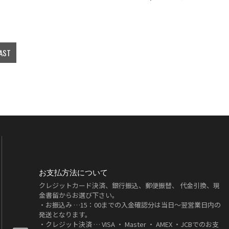
AST
お支払方法について
クレジットカード決済、銀行振込、郵便振替、 代金引換、現
金書留からお選び下さい。
・お振込み …15：00までの入金確認分は当日～翌営業日内の
発送となります。
・クレジット決済 … VISA ・ Master ・ AMEX ・JCBでのお支