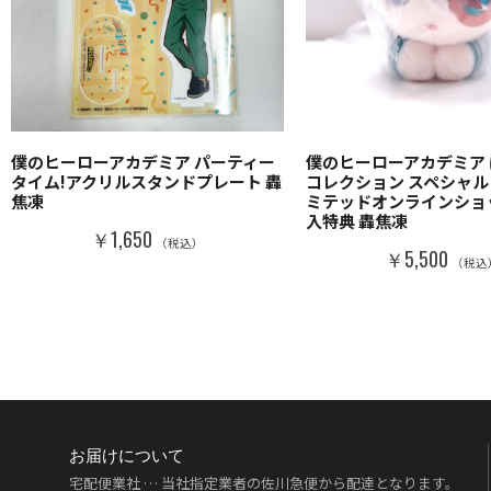
僕のヒーローアカデミア パーティー
僕のヒーローアカデミア
タイム!アクリルスタンドプレート 轟
コレクション スペシャル
焦凍
ミテッドオンラインショ
入特典 轟焦凍
￥1,650
（税込）
￥5,500
（税込
お届けについて
宅配便業社 … 当社指定業者の佐川急便から配達となります。